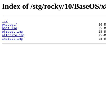
Index of /stg/rocky/10/BaseOS/x
../
pxeboot/
boot.iso
efiboot.img
eltorito.img
install.img